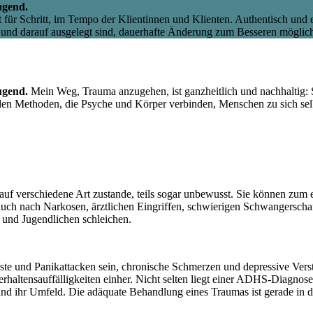
ugend.
t für Schritt, im Tempo der Klientinnen und Klienten. Authentisch und
 und darauf ausgelegt sind, dauerhafte Änderung zum Besseren möglic
Jugend.
Mein Weg, Trauma anzugehen, ist ganzheitlich und nachhaltig: S
den Methoden, die Psyche und Körper verbinden, Menschen zu sich sel
f verschiedene Art zustande, teils sogar unbewusst. Sie können zum 
uch nach Narkosen, ärztlichen Eingriffen, schwierigen Schwangerschaf
 und Jugendlichen schleichen.
e und Panikattacken sein, chronische Schmerzen und depressive Verst
rhaltensauffälligkeiten einher. Nicht selten liegt einer ADHS-Diagnos
 und ihr Umfeld. Die adäquate Behandlung eines Traumas ist gerade in