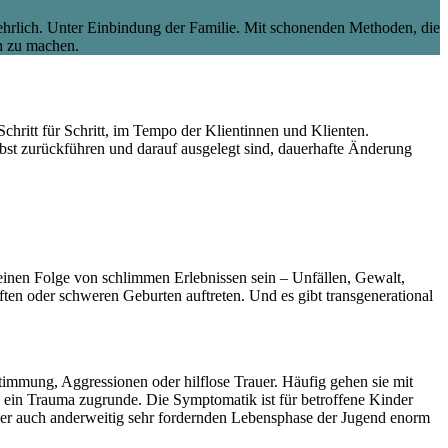
 ehrlich. Unter Einbindung der Familie. Mit schonenden Methoden, die
h zu machen.
chritt für Schritt, im Tempo der Klientinnen und Klienten.
bst zurückführen und darauf ausgelegt sind, dauerhafte Änderung
einen Folge von schlimmen Erlebnissen sein – Unfällen, Gewalt,
ten oder schweren Geburten auftreten. Und es gibt transgenerational
immung, Aggressionen oder hilflose Trauer. Häufig gehen sie mit
e ein Trauma zugrunde. Die Symptomatik ist für betroffene Kinder
 der auch anderweitig sehr fordernden Lebensphase der Jugend enorm