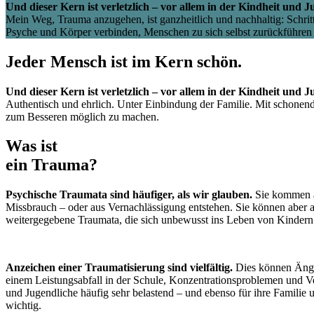
Und dieser Kern ist verletzlich – vor allem in der Kindheit und J
Mein Weg, Trauma anzugehen, ist ganzheitlich und nachhaltig: Schrit
Psyche und Körper verbinden, Menschen zu sich selbst zurückführen
Jeder Mensch ist im Kern schön.
Und dieser Kern ist verletzlich – vor allem in der Kindheit und 
Authentisch und ehrlich. Unter Einbindung der Familie. Mit schonen
zum Besseren möglich zu machen.
Was ist
ein Trauma?
Psychische Traumata sind häufiger, als wir glauben.
Sie kommen au
Missbrauch – oder aus Vernachlässigung entstehen. Sie können aber a
weitergegebene Traumata, die sich unbewusst ins Leben von Kindern
Anzeichen einer Traumatisierung sind vielfältig.
Dies können Ängst
einem Leistungsabfall in der Schule, Konzentrationsproblemen und Ve
und Jugendliche häufig sehr belastend – und ebenso für ihre Familie
wichtig.